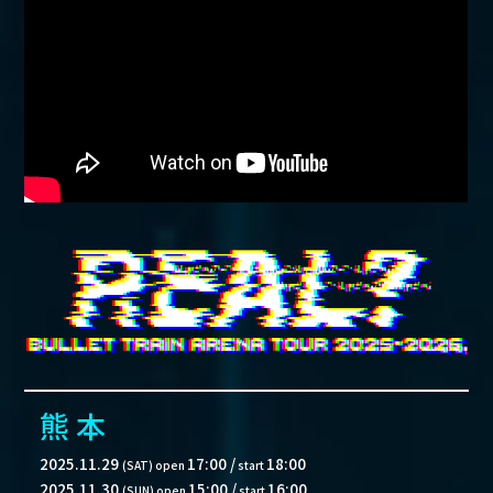
熊 本
2025.11.29
17:00
/
18:00
(SAT)
open
start
2025.11.30
15:00
/
16:00
(SUN)
open
start