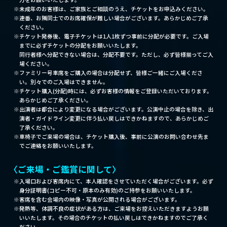
未成年のお客様は、ご家族とご相談のうえ、チケットをお申込みください。
連番、お隣同士でのお席確保が難しい場合がございます。あらかじめご了承
ください。
チケット発券後、電子チケットは1人1枚ずつ事前に分配が必要です。ご入場
までに必ずチケットの分配をお願いいたします。
同行者様へ分配できない場合は、分配不要です。ただし、必ず皆様揃ってご入
場ください。
ファミリー号車席をご購入の場合は分配せず、皆様ご一緒にご入場くださ
い。別々でのご入場はできません。
チケット購入(分配)時には、必ずお客様の情報をご登録いただいております。
あらかじめご了承ください。
出演者は都合により変更になる場合がございます。公演中止の場合を除き、出
演者・ガイドライン変更に伴う払い戻しはできかねますので、あらかじめご
了承ください。
車椅子でご来場の場合は、チケット購入後、事前に公演のお問い合わせ先ま
でご連絡をお願いいたします。
〈ご来場・ご鑑賞に関して〉
入場口および客席内にて、本人確認をさせていただく場合がございます。必ず
身分証明書(コピー不可・原本のみ有効)のご持参をお願いいたします。
客席を含む会場内の映像・写真が公開される場合がございます。
発熱等、体調不良の症状がある方は、ご来場をお控えいただきますようお願
いいたします。その場合のチケットの払い戻しはできかねますのでご了承く
ださい。