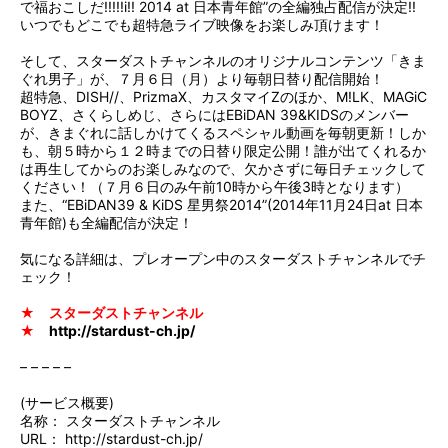
で福おこしだ!!!!!i!! 2014 at 日本青年館”の全編独占配信が決定!!
いつでもどこでも超特急ライブ映像をお楽しみ頂けます！
そして、スターダストチャンネルのオリジナルコンテンツ「きま
ぐれ男子」が、７月６日（月）より毎朝日替り配信開始！
超特急、DISH//、PrizmaX、カスタマイZのほか、M!LK、MAGiC
BOYZ、さくらしめじ、さらにはEBiDAN 39&KIDSのメンバー
が、きまぐれに話しかけてくるスペシャル動画を毎朝更新！しか
も、朝５時から１２時までの日替り限定公開！誰が出てくれるか
は再生してからのお楽しみなので、欠かさずに毎日チェックして
ください！（７月６日のみ午前10時から午後3時となります）
また、“EBiDAN39 & KiDS 星男祭2014”(2014年11月24日at 日本
青年館)も全編配信が決定！
気になる詳細は、プレオープン中のスターダストチャンネルでチ
ェック！
★ スターダストチャンネル
★
http://stardust-ch.jp/
– – – – –
(サービス概要)
名称： スターダストチャンネル
URL：
http://stardust-ch.jp/