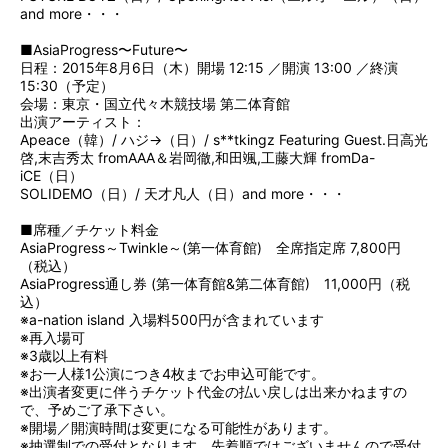
and more・・・
■AsiaProgress〜Future〜
日程：2015年8月6日（木）開場 12:15 ／開演 13:00 ／終演
15:30（予定）
会場：東京・国立代々木競技場 第二体育館
出演アーティスト：
Apeace（韓）/ ハジ→（日）/ s**tkingz Featuring Guest.日高光
啓,末吉秀太 fromAAA＆岩岡徹,和田颯,工藤大輝 fromDa-
iCE（日）
SOLIDEMO（日）/ 天才凡人（日）and more・・・
■席種／チケット料金
AsiaProgress～Twinkle～(第一体育館) 全席指定席 7,800円
（税込）
AsiaProgress通し券 (第一体育館&第二体育館) 11,000円（税
込）
※a-nation island 入場料500円が含まれています
※再入場可
※3歳以上有料
※お一人様1公演につき4枚までお申込可能です。
※出演者変更に伴うチケット代金の払い戻しは出来かねますの
で、予めご了承下さい。
※開場／開演時間は変更になる可能性があります。
※抽選制での受付となります。先着順ではございませんので受付