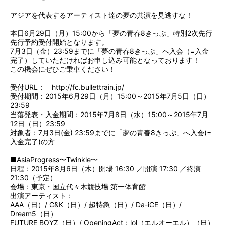
アジアを代表するアーティスト達の夢の共演を見逃すな！
本日6月29日（月）15:00から「夢の青春8きっぷ」特別2次先行
先行予約受付開始となります。
7月3日（金）23:59までに「夢の青春8きっぷ」へ入会（=入金
完了）していただければお申し込み可能となっております！
この機会にぜひご乗車ください！
受付URL：
http://fc.bullettrain.jp/
受付期間：2015年6月29日（月）15:00～2015年7月5日（日）
23:59
当落発表・入金期間：2015年7月8日（水）15:00～2015年7月
12日（日）23:59
対象者：7月3日(金) 23:59までに「夢の青春8きっぷ」へ入会(=
入金完了)の方
■AsiaProgress〜Twinkle〜
日程：2015年8月6日（木）開場 16:30 ／開演 17:30 ／終演
21:30（予定）
会場：東京・国立代々木競技場 第一体育館
出演アーティスト：
AAA（日）/ C&K（日）/ 超特急（日）/ Da-iCE（日）/
Dream5（日）
FUTURE BOYZ（日）/ OpeningAct：lol（エルオーエル）（日）