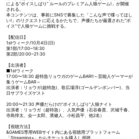
による”ボイスしばり” ルールのプレミアム人狼ゲーム!」が開催
される。
本コンテンツは、事前にSNSで募集した「こんな声で喋ってほし
い!」のリクエストに応えるかたちで、声優たちが厳選された”ボ
イス”で人狼ゲームに挑戦する。
【配信日】
1stウィーク/10月4日(日)
第1部/17:00~18:30
第2部/20:00~21:30
【出演者】
■1stウィーク
17:00〜18:30 超特急リョウガのゲームBAR!!～芸能人ゲーマーが
集うゲームBAR～
出演者：リョウガ(超特急)、歌広場淳(ゴールデンボンバー)、当
日サプライズゲスト
20:00〜21:30 声優だらけの”ボイスしばり”人狼ナイト
出演者：リョウガ（超特急）、人気声優（石谷春貴、沢城千春、
寺島惇太、会一太郎、濱健人、小松昌平、他2名）
【視聴方法】
&GAMES専用WEBサイト内にある視聴用プラットフォーム
「Streaming+」からチケットを購入し視聴。