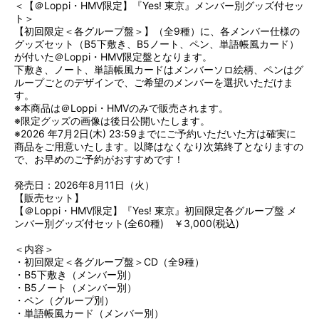
＜【＠Loppi・HMV限定】『Yes! 東京』メンバー別グッズ付セッ
ト＞
【初回限定＜各グループ盤＞】（全9種）に、各メンバー仕様の
グッズセット（B5下敷き、B5ノート、ペン、単語帳風カード）
が付いた＠Loppi・HMV限定盤となります。
下敷き、ノート、単語帳風カードはメンバーソロ絵柄、ペンはグ
ループごとのデザインで、ご希望のメンバーを選択いただけま
す。
※本商品は＠Loppi・HMVのみで販売されます。
※限定グッズの画像は後日公開いたします。
※2026 年7月2日(木) 23:59までにご予約いただいた方は確実に
商品をご用意いたします。以降はなくなり次第終了となりますの
で、お早めのご予約がおすすめです！
発売日：2026年8月11日（火）
【販売セット】
【＠Loppi・HMV限定】『Yes! 東京』初回限定各グループ盤 メ
ンバー別グッズ付セット(全60種) ￥3,000(税込)
＜内容＞
・初回限定＜各グループ盤＞CD（全9種）
・B5下敷き（メンバー別）
・B5ノート（メンバー別）
・ペン（グループ別）
・単語帳風カード（メンバー別）