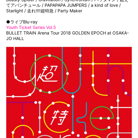
てアバンチュール / PAPAPAPA JUMPERS / a kind of love /
Starlight / 走れ!!!!超特急 / Party Maker
●ライブBlu-ray
Youth Ticket Series Vol.5
BULLET TRAIN Arena Tour 2018 GOLDEN EPOCH at OSAKA-
JO HALL