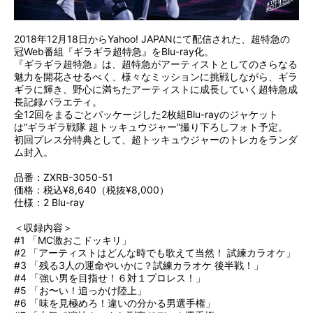
2018年12月18日からYahoo! JAPANにて配信された、超特急の
冠Web番組『ギラギラ超特急』をBlu-ray化。
『ギラギラ超特急』は、超特急がアーティストとしてのさらなる
魅力を開花させるべく、様々なミッションに挑戦しながら、ギラ
ギラに輝き、野心に満ちたアーティストに成長していく超特急成
長記録バラエティ。
全12回をまるごとパッケージした2枚組Blu-rayのジャケット
は“ギラギラ戦隊 超トッキュウジャー”撮り下ろしフォト予定。
初回プレス分特典として、超トッキュウジャーのトレカをランダ
ム封入。
品番：ZXRB-3050-51
価格：税込¥8,640（税抜¥8,000）
仕様：2 Blu-ray
＜収録内容＞
#1 「MC激おこドッキリ」
#2 「アーティストはどんな時でも歌えて当然！ 試練カラオケ」
#3 「残る3人の運命やいかに？試練カラオケ 後半戦！」
#4 「強い男を目指せ！６対１プロレス！」
#5 「お〜い！追っかけ陸上」
#6 「味を見極めろ！違いの分かる男選手権」