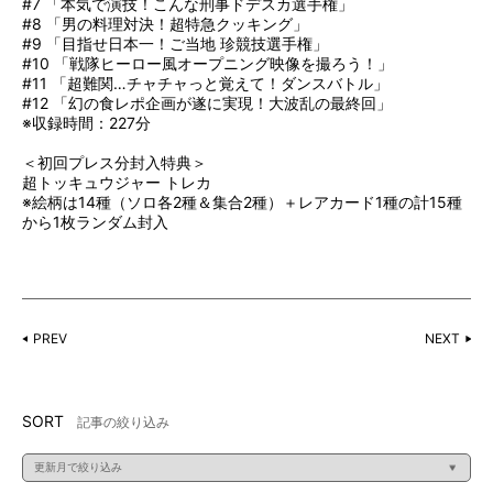
#7 「本気で演技！こんな刑事ドデスカ選手権」
#8 「男の料理対決！超特急クッキング」
#9 「目指せ日本一！ご当地 珍競技選手権」
#10 「戦隊ヒーロー風オープニング映像を撮ろう！」
#11 「超難関…チャチャっと覚えて！ダンスバトル」
#12 「幻の食レポ企画が遂に実現！大波乱の最終回」
※収録時間：227分
＜初回プレス分封入特典＞
超トッキュウジャー トレカ
※絵柄は14種（ソロ各2種＆集合2種）＋レアカード1種の計15種
から1枚ランダム封入
PREV
NEXT
SORT
記事の絞り込み