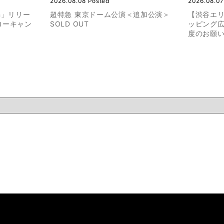
2026.08.08 Posted
2026.08.07
ion」リリー
超特急 東京ドーム公演＜追加公演＞
【渋谷エ
ローキャン
SOLD OUT
ッピング
度のお願