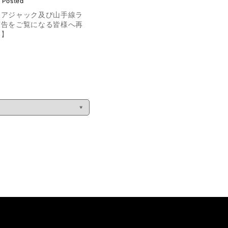
 Posted
リアジャック及び山手線ラ
広告をご覧になる皆様へ再
い】