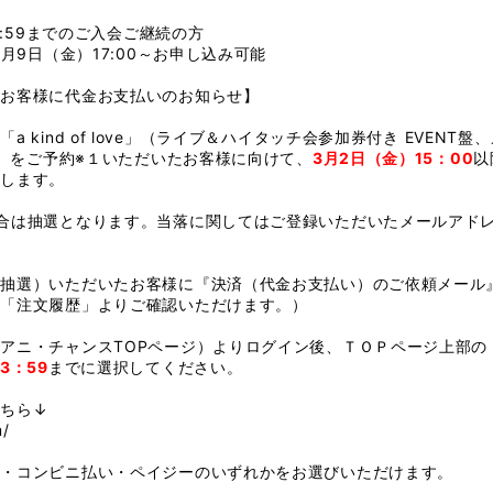
3:59までのご入会ご継続の方
3月9日（金）17:00～お申し込み可能
のお客様に代金お支払いのお知らせ】
 kind of love」（ライブ＆ハイタッチ会参加券付き EVENT
盤）をご予約※１いただいたお客様に向けて、
3月2日（金）15：00
以
りします。
合は抽選となります。当落に関してはご登録いただいたメールアド
抽選）いただいたお客様に『決済（代金お支払い）のご依頼メール
の「注文履歴」よりご確認いただけます。）
アニ・チャンスTOPページ）よりログイン後、ＴＯＰページ上部の
3：59
までに選択してください。
ちら↓
m/
ト・コンビニ払い・ペイジーのいずれかをお選びいただけます。