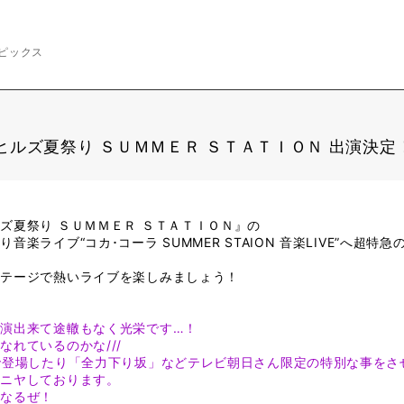
ピックス
ヒルズ夏祭り ＳＵＭＭＥＲ ＳＴＡＴＩＯＮ 出演決定
ズ夏祭り ＳＵＭＭＥＲ ＳＴＡＴＩＯＮ』の
楽ライブ“コカ･コーラ SUMMER STAION 音楽LIVE”へ超特
ステージで熱いライブを楽しみましょう！
演出来て途轍もなく光栄です…！
れているのかな///
で登場したり「全力下り坂」などテレビ朝日さん限定の特別な事をさ
ヤニヤしております。
くなるぜ！