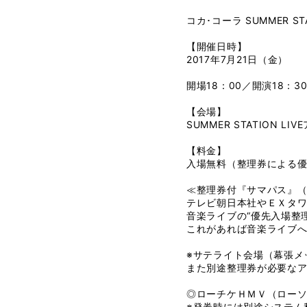
コカ･コーラ SUMMER STA
【開催日時】
2017年7月21日（金）
開場18：00／開演18：3
【会場】
SUMMER STATION 
【料金】
入場無料（整理券による
≪整理券付『サマパス』
テレビ朝日本社やＥＸタワ
音楽ライブの“優先入場整
これがあれば音楽ライブ
※サテライト会場（幕張メ
また別途整理券が必要な
◎ローチケＨＭＶ（ローソ
※発券時には別途システム