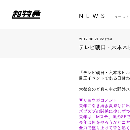
NEWS
ニュースト
2017.06.21 Posted
テレビ朝日・六本木
『テレビ朝日・六本木ヒル
目玉イベントである日替わり音
大都会のど真ん中の野外
▼リョウガコメント
去年に引き続き夏祭りに出
ズブズブの関係に少しずつな
去年は「Mステ」風のSE
今年は何をやろうかとニ
全力で盛り上げて皆と熱