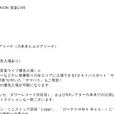
ION 音楽LIVE
0
LIVEアリーナ（六本木ヒルズアリーナ）
優先入場あり）
（音楽ライブ優先入場）≫
ーなどテレ朝夏祭りの全エリアに入場できる1ＤＡＹパスポート「サ
理券”が付いた「サマパス」もご用意！
への優先入場が可能になります。
ッセ、タワーレコード渋谷店）、およびEXシアター六本木での公演
アトラクションも一部ございます。
ン・ミニストップ店頭「Loppi」、「ローチケＨＭＶ Ｗｅｂ」）に
利用料が必要です