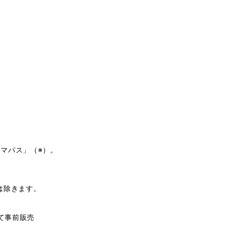
マパス」（※）。
は除きます。
て事前販売