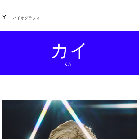
HY
バイオグラフィ
カイ
KAI