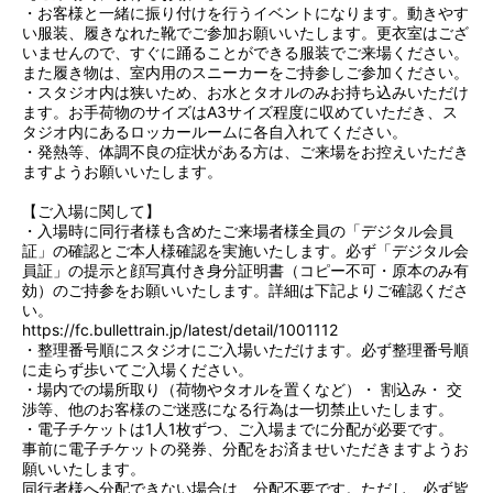
・お客様と一緒に振り付けを行うイベントになります。動きやす
い服装、履きなれた靴でご参加お願いいたします。更衣室はござ
いませんので、すぐに踊ることができる服装でご来場ください。
また履き物は、室内用のスニーカーをご持参しご参加ください。
・スタジオ内は狭いため、お水とタオルのみお持ち込みいただけ
ます。お手荷物のサイズはA3サイズ程度に収めていただき、ス
タジオ内にあるロッカールームに各自入れてください。
・発熱等、体調不良の症状がある方は、ご来場をお控えいただき
ますようお願いいたします。
【ご入場に関して】
・入場時に同行者様も含めたご来場者様全員の「デジタル会員
証」の確認とご本人様確認を実施いたします。必ず「デジタル会
員証」の提示と顔写真付き身分証明書（コピー不可・原本のみ有
効）のご持参をお願いいたします。詳細は下記よりご確認くださ
い。
https://fc.bullettrain.jp/latest/detail/1001112
・整理番号順にスタジオにご入場いただけます。必ず整理番号順
に走らず歩いてご入場ください。
・場内での場所取り（荷物やタオルを置くなど）・ 割込み・ 交
渉等、他のお客様のご迷惑になる行為は一切禁止いたします。
・電子チケットは1人1枚ずつ、ご入場までに分配が必要です。
事前に電子チケットの発券、分配をお済ませいただきますようお
願いいたします。
同行者様へ分配できない場合は、分配不要です。ただし、必ず皆