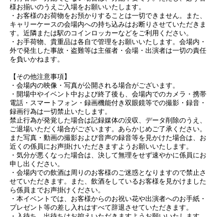
様お揃いのうえご入場をお願いいたします。
・お客様のお荷物をお預かりすることは一切できません。また、
キャリーケースの会場内への持ち込みはお断りさせていただきま
す。近隣または駅のコインロッカーなどをご利用ください。
・お手荷物、貴重品は各自で管理をお願いいたします。会場内・
外で発生した事故・盗難等は主催者・会場・出演者は一切の責任
を負いかねます。
【その他注意事項】
・会場内の映像・写真が公開される場合がございます。
・開場中やイベント中および終了後も、会場内でのカメラ・携帯
電話・スマートフォン・録画機能付き双眼鏡等での撮影・録音・
録画行為は一切禁止いたします。
禁止行為が発覚した場合は記録媒体の没収、データ削除のうえ、
ご退場いただく場合がございます。あらかじめご了承ください。
また写真・動画の撮影および音声の録音等を見かけた場合は、お
近くの係員にお声掛けいただきますようお願いいたします。
・気分が悪くなった場合は、決して無理をせず速やかに係員にお
申し出ください。
・会場内での飲酒は周りのお客様のご迷惑となりますので禁止さ
せていただきます。また、飲酒をしているお客様を見かけました
ら係員までお声掛けください。
・本イベントでは、お客様からのお祝い花や出演者へのお手紙・
プレゼント等の差し入れはすべて辞退させていただきます。
・入待ち、出待ちはお控えいただきますようお願いいたします。