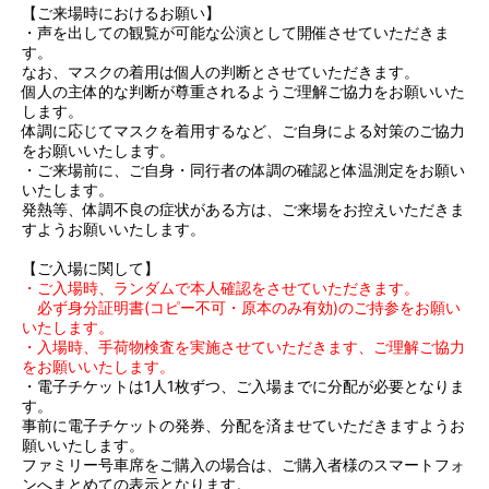
【ご来場時におけるお願い】
・声を出しての観覧が可能な公演として開催させていただきま
す。
なお、マスクの着用は個人の判断とさせていただきます。
個人の主体的な判断が尊重されるようご理解ご協力をお願いいた
します。
体調に応じてマスクを着用するなど、ご自身による対策のご協力
をお願いいたします。
・ご来場前に、ご自身・同行者の体調の確認と体温測定をお願い
いたします。
発熱等、体調不良の症状がある方は、ご来場をお控えいただきま
すようお願いいたします。
【ご入場に関して】
・ご入場時、ランダムで本人確認をさせていただきます。
必ず身分証明書(コピー不可・原本のみ有効)のご持参をお願い
いたします。
・入場時、手荷物検査を実施させていただきます、ご理解ご協力
をお願いいたします。
・電子チケットは1人1枚ずつ、ご入場までに分配が必要となりま
す。
事前に電子チケットの発券、分配を済ませていただきますようお
願いいたします。
ファミリー号車席をご購入の場合は、ご購入者様のスマートフォ
ンへまとめての表示となります。