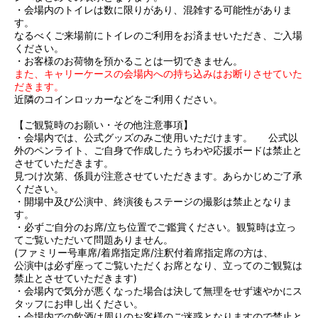
・会場内のトイレは数に限りがあり、混雑する可能性がありま
す。
なるべくご来場前にトイレのご利用をお済ませいただき、ご入場
ください。
・お客様のお荷物を預かることは一切できません。
また、キャリーケースの会場内への持ち込みはお断りさせていた
だきます。
近隣のコインロッカーなどをご利用ください。
【ご観覧時のお願い・その他注意事項】
・会場内では、公式グッズのみご使用いただけます。 公式以
外のペンライト、ご自身で作成したうちわや応援ボードは禁止と
させていただきます。
見つけ次第、係員が注意させていただきます。あらかじめご了承
ください。
・開場中及び公演中、終演後もステージの撮影は禁止となりま
す。
・必ずご自分のお席/立ち位置でご鑑賞ください。観覧時は立っ
てご覧いただいて問題ありません。
(ファミリー号車席/着席指定席/注釈付着席指定席の方は、
公演中は必ず座ってご覧いただくお席となり、立ってのご観覧は
禁止とさせていただきます)
・会場内で気分が悪くなった場合は決して無理をせず速やかにス
タッフにお申し出ください。
・会場内での飲酒は周りのお客様のご迷惑となりますので禁止と