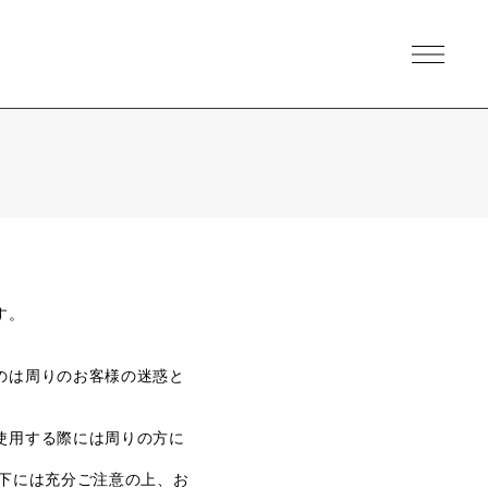
す。
。
のは周りのお客様の迷惑と
使用する際には周りの方に
下には充分ご注意の上、お