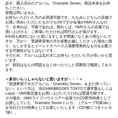
必ず、購入済みのアルバム「Dramatic Seven」商品本体をお持
ちください。
形態は問いません。
お持ちいただいた方のみ受講可能です。ちなみにどちらの店舗で
お買い求めいただいたものでもOKですが会場がHMVさんなの
で、出来れば、可能であれば、願わくば、HMVさんの店舗でお
買い上げの上、ご来場いただければ田代さんが喜びます。
※今回も絶対にないと思いますしまず間違いなくあり得ないんで
すが、万が一、受講希望者の方が多数お越しくださった場合に限
り、もしかするとイベントスペース入場整理券的なものをお配り
する可能性がなくはないです。
そのため、アルバムは忘れずにお持ちいただいた方が良いかと思
います。
が、前回はなんの問題もなくゆったりした雰囲気で開講しており
ます。
＜多分いらっしゃらないと思いますが・・・＞
『受講希望ですがアルバム「Dramatic Seven」をまだ持ってい
ない』という方は、当日HMV&BOOKS TOKYOで通常盤もしくは
Loppi・HMV限定盤をお買い上げいただければ受講可能です。
その場合、HMVライブハウスツアー会場でのCD即売特典として
お渡ししていた「Dramatic Sevenトレカ」（グループ写真Ver.）
を当日だけの特典としてお渡しいたします（CD1枚につきトレカ
1枚）。