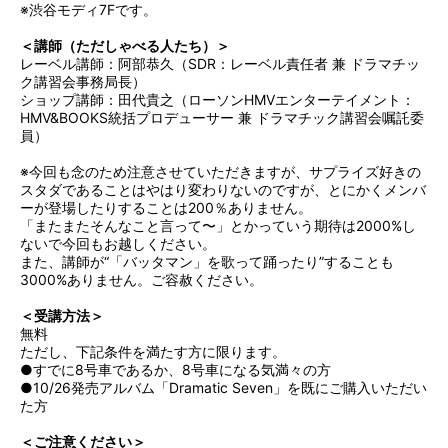
※渋谷モディ7Fです。
＜講師（ただしゃべる人たち）＞
レーベル講師：阿部恭久（SDR：レーベル責任者 兼 ドラマチッ
ク講習会事務局長）
ショップ講師：田代貴之（ローソンHMVエンターテイメント：
HMV&BOOKS統括プロデューサー 兼 ドラマチック講習会嘱託委
員）
※今回も念のため注意させていただきますが、サプライズ好きの
スタダであることはやはり変わりないのですが、とにかくメンバ
ーが登場したりすることは200％ありません。
「またまたそんなこと言って〜」とかっていう期待は2000%し
ないで今回もお越しください。
また、講師が“「バッタマン」を歌って踊ったり”することも
3000%ありません。ご容赦ください。
＜受講方法＞
無料
ただし、下記条件を満たす方に限ります。
●すでに8号車であるか、8号車になる気満々の方
●10/26発売アルバム「Dramatic Seven」を既にご購入いただい
た方
＜ご注意ください＞