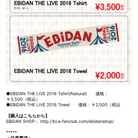
●EBiDAN THE LIVE 2016 Tshirt(Natural) 価格：
￥3,500（税込）
●EBiDAN THE LIVE 2016 Towel 価格：￥2,000（税込
【購入はこちらから】
EBiDAN SHOP：
http://bl.e-fanclub.com/ebidanshop/
*****
＜注意事項＞