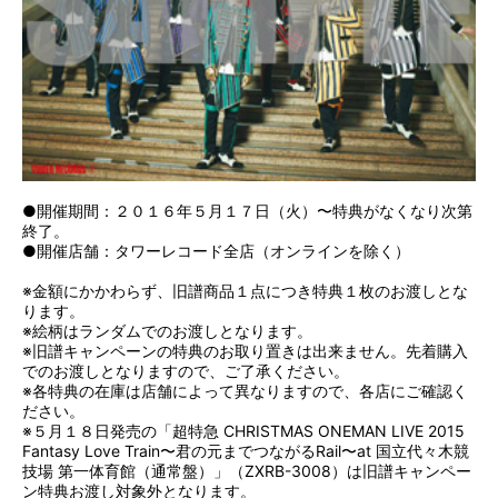
●開催期間：２０１６年５月１７日（火）〜特典がなくなり次第
終了。
●開催店舗：タワーレコード全店（オンラインを除く）
※金額にかかわらず、旧譜商品１点につき特典１枚のお渡しとな
ります。
※絵柄はランダムでのお渡しとなります。
※旧譜キャンペーンの特典のお取り置きは出来ません。先着購入
でのお渡しとなりますので、ご了承ください。
※各特典の在庫は店舗によって異なりますので、各店にご確認く
ださい。
※５月１８日発売の「超特急 CHRISTMAS ONEMAN LIVE 2015
Fantasy Love Train〜君の元までつながるRail〜at 国立代々木競
技場 第一体育館（通常盤）」（ZXRB-3008）は旧譜キャンペー
ン特典お渡し対象外となります。