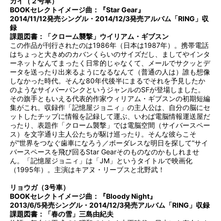
カイ（２号車）
BOOKセレクトイメージ曲：『Star Gear』
2014/11/12発売シングル・2014/12/3発売アルバム「RING」収
録
課題図書：「クローム襲撃」ウイリアム・ギブスン
この作品が刊行されたのは1986年（日本は1987年）。携帯電話
はちょっと大きめのカバンくらいのサイズだし、ましてやインタ
ーネットなんてまったく日常的じゃなくて、メールでサクッとデ
ータを送ったり出来るようになるなんて（普通の人は）誰も想像
しなかった時代。そんな80年代後半にまるでそれを予見したか
のようなサイバーパンクというジャンルのSFが登場しました。
その旗手ともいえる代表的作家ウィリアム・ギブスンの初期短編
集がこれ。収録作「記憶屋ジョニィ」の主人公は、自分の脳にセ
ットしたチップに情報を記録して運ぶ、いわば電脳情報運送屋だ
ったり、表題作「クローム襲撃」では電脳空間（サイバースペー
ス）を文字通り主人公たちが駆け巡ったり。そんな彼らこそ
が”世界をつなぐ歯車になろう／ボーダレスな明日を探して”サイ
バースペースを飛び回るStar Gearそのものなのかもしれませ
ん。「記憶屋ジョニィ」は「JM」というタイトルで映画化
（1995年）。主演はキアヌ・リーブスと北野武！
リョウガ（3号車）
BOOKセレクトイメージ曲：『Bloody Night』
2013/6/5発売シングル・2014/12/3発売アルバム「RING」収録
課題図書：「春の雪」三島由紀夫