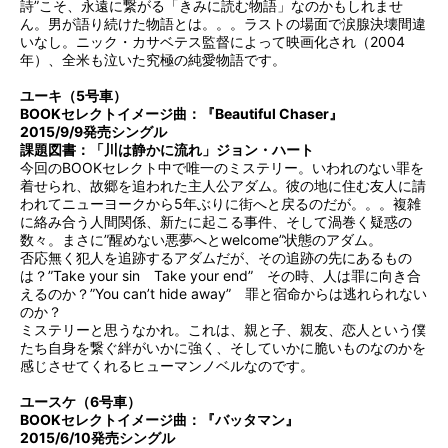
詩”こそ、永遠に繋がる「きみに読む物語」なのかもしれませ
ん。男が語り続けた物語とは。。。ラストの場面で涙腺決壊間違
いなし。ニック・カサベテス監督によって映画化され（2004
年）、全米も泣いた究極の純愛物語です。
ユーキ（5号車）
BOOKセレクトイメージ曲：『Beautiful Chaser』
2015/9/9発売シングル
課題図書：「川は静かに流れ」ジョン・ハート
今回のBOOKセレクト中で唯一のミステリー。いわれのない罪を
着せられ、故郷を追われた主人公アダム。彼の地に住む友人に請
われてニューヨークから5年ぶりに街へと戻るのだが。。。複雑
に絡み合う人間関係、新たに起こる事件、そして渦巻く疑惑の
数々。まさに”醒めない悪夢へとwelcome”状態のアダム。
否応無く犯人を追跡するアダムだが、その追跡の先にあるもの
は？”Take your sin Take your end” その時、人は罪に向き合
えるのか？”You can’t hide away” 罪と宿命からは逃れられない
のか？
ミステリーと思うなかれ。これは、親と子、親友、恋人という僕
たち自身を繋ぐ絆がいかに強く、そしていかに脆いものなのかを
感じさせてくれるヒューマンノベルなのです。
ユースケ（6号車）
BOOKセレクトイメージ曲：『バッタマン』
2015/6/10発売シングル