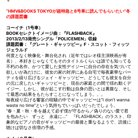
”HMV&BOOKS TOKYOが超特急と8号車に読んでもらいたい”冬
の課題図書
コーイチ（1号車）
BOOKセレクトイメージ曲：『FLASHBACK』
2013/2/13発売シングル「POLICEMEN」収録
課題図書：『グレート・ギャッツビー』F・スコット・フィッツ
ジェラルド
何度となく映像化・舞台化され（近年ではレオ様主演映画が有
名）、本好きじゃなくてもそのタイトルくらいは誰でも知ってる
不朽の名作。かつて愛した女性デイジーに自分の存在を気づいて
欲しいが為だけに、彼女の家の対岸にある自宅で毎夜豪華なパー
ティを繰り広げるジェイ・ギャッツビー。どうしても彼女を自分
の元に戻したいギャッツビーと、現在の家庭との間で揺れ動くデ
イジー。しかし、彼が起こす行動は自身の思いとは裏腹な、そし
て最悪の結果をもたらすことになってしまう。。。
毎夜繰り広げる饗宴の喧騒の中でギャッツビーは”I don’t wanna
waste no time”という気持ちでいっぱいだったでしょう。
“春・夏・秋・冬を越えて必ず僕が守るから／偽りのない愛で君
を包みたい ずっと 永遠に…” 『FLASHBACK』のラスト、印
象的なピアノの音がギャッツビーの最後と重なるようで、読後に
聴けば切なさ倍増の予感。