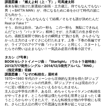
課題図書：「燃えよ剣（上・下）」司馬遼太郎
幕末を駆け抜けた新選組の副長・土方歳三。侍でもなんでもない
男（＝BATTA MAN）が、侍になるために命をかけて時代の波に
立ち向かう。。。
”「モノホン」なんかなんなくて結構／そもそも誰が決めたんだ
Real or Fake？”
そう、自分は自分。”あの一秒も この一秒も 無駄にできねえ
んだ”という『バッタマン』精神こそが、土方歳三の生き様その
もの。函館五稜郭で倒れるその瞬間まで”負ける気 さらさら”な
かった土方のまっすぐさに心打たれます。上巻・下巻の長編です
が、ライブでのアゲアゲ曲『バッタマン』と同じく、スタートし
たらその勢いは止まらない！一気読み必至の青春小説です。
タカシ（7号車）
BOOKセレクトイメージ曲：『Starlight』（ウルトラ超特急）
2013/7/17発売シングル・2014/12/3発売アルバム「RING」
（指定席盤）収録
課題図書：「なぞの転校生」眉村卓
1970〜1980 年代のティーンから圧倒的な支持を得たSFジュブ
ナイルというジャンルの代表作。SFジュブナイルは現在のラノ
ベに近い感覚のジャンルといえるかもしれません。
主人公は中学生の男子。ある日、めちゃくちゃイケメンの転校生
がやってきます。ところが彼は僕たちが住む世界とはまったく違
うところからやってきた人で、そんな転校生が他の中学校にも現
れ、さらに主人公の周りで不思議な出来事が起こりはじめ