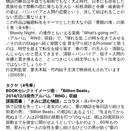
物語の舞台は平成でも昭和でもなく大正時代。日本にも存在した
貴族社会で禁断の恋に落ちる主人公・松枝清顕と令嬢・綾倉聡子
の姿は、バンパイアと人間の恋愛という、決して結ばれることの
ない悲恋に重なります。
この作品は輪廻転生をテーマとした壮大な小説「豊饒の海」の第
１巻（全4巻）。
「Bloody Night」の連作ともいえる楽曲『What’s going on?』
（アルバム「RING」収録）で、”壊れる迄 この時を生きてみせる
／その次のStageへ続く扉開く迄 君を守り続けるPromise”と歌う
のは、時空を超えて転生を繰り返す「春の雪」の主人公・清顕な
んじゃないかと思えてきます。清顕＝バンパイア、聡子＝人間の
令嬢と置き換えると、とっつきにくい純文学にもトライ出来るの
ではないでしょうか？
行定勲監督、妻夫木聡・竹内結子主演で映画化もされています
（2005年）。
タクヤ（4号車）
BOOKセレクトイメージ曲：『Billion Beats』
2014/12/3発売アルバム「RING」収録
課題図書：「きみに読む物語」ニコラス・スパークス
病で記憶を失っていく老女のために、愛の物語を毎日語り続ける
初老の男。『Billion Beats』の歌詞にあるように、“生まれてから
死ぬまで／人は20億回の鼓動を打つ”のならば、彼は20億回目の
鼓動までを彼女に聞かせようとしているかのよう。60年もの
間、変わらず一人の女性を愛し続けるひとりの男が紡ぐ”愛の