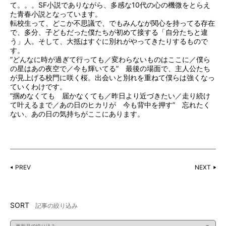
て。。。SF小説でありながら、多感な10代の心の機微をとらえ
た青春小説となっています。
転校生って、どこか不思議で、でもみんなが関心を持ってる存在
で、多分、子どもだった僕たちが初めて接する「自分たちと違
う」人。そして、大抵はすぐに別れがやってきたりするもので
す。
”どんなに時が過ぎて行っても／変わらないものはここに／僕ら
の星はあの夜空で／今も輝いてる” 最後の場面で、主人公たち
が見上げる校門に咲く桜。出会いと別れを重ねて僕らは強くなっ
ていくわけです。
”掴めなくても 届かなくても／昨日より近づきたい／走り続け
て叶えるまで／あの日のヒカリが 今も背中を押す” 忘れたく
ない、あの日の気持ちがここにあります。
PREV
NEXT
SORT
記事の絞り込み