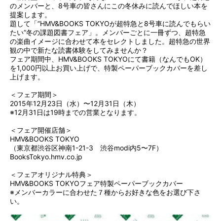
のメンバーと、8号車の皆さんにこの冬休みに読んでほしい本を
提案します。
題して「”HMV&BOOKS TOKYOが超特急と8号車に読んでもらい
たい”冬の課題図書フェア」。メンバーごとに一冊ずつ、超特急
の楽曲イメージに合わせて本をセレクトしました。超特急の世界
観の中で新たな読書体験をしてみませんか？
フェア期間中、HMV&BOOKS TOKYOにて書籍（なんでもOK）
を1,000円以上お買い上げで、特製ペーパーブックカバーを差し
上げます。
＜フェア期間＞
2015年12月23日（水）〜12月31日（木）
※12月31日は19時までの営業となります。
＜フェア開催店舗＞
HMV&BOOKS TOKYO
（東京都渋谷区神南1-21-3 渋谷modi内5〜7F）
BooksTokyo.hmv.co.jp
＜フェアオリジナル特典＞
HMV&BOOKS TOKYOフェア特製ペーパーブックカバー
※メンバーカラーに合わせた７種からお好きな色をお選び下さ
い。