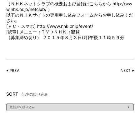
（ＮＨＫネットクラブの概要および登録はこちらから
http://ww
w.nhk.or.jp/netclub/
）
以下のＮＨＫサイトの専用申し込みフォームからお申し込みくだ
さい。
[ＰＣ・スマホ]
http://www.nhk.or.jp/event/
[携帯] メニュー→ＴＶ→ＮＨＫ→観覧
（募集締め切り） ２０１５年８月３日(月)午後１１時５９分
PREV
NEXT
SORT
記事の絞り込み