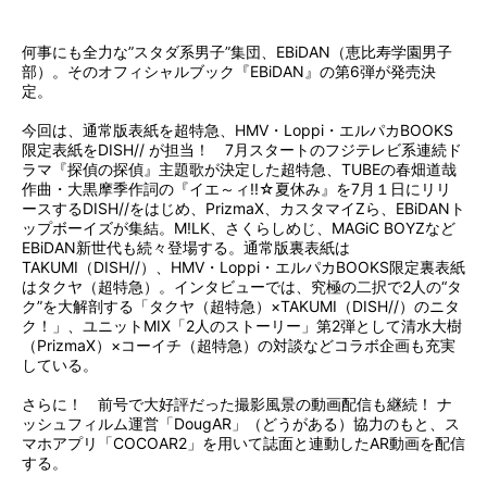
何事にも全力な”スタダ系男子”集団、EBiDAN（恵比寿学園男子
部）。そのオフィシャルブック『EBiDAN』の第6弾が発売決
定。
今回は、通常版表紙を超特急、HMV・Loppi・エルパカBOOKS
限定表紙をDISH// が担当！ 7月スタートのフジテレビ系連続ド
ラマ『探偵の探偵』主題歌が決定した超特急、TUBEの春畑道哉
作曲・大黒摩季作詞の『イエ～ィ!!☆夏休み』を7月１日にリリ
ースするDISH//をはじめ、PrizmaX、カスタマイZら、EBiDANト
ップボーイズが集結。M!LK、さくらしめじ、MAGiC BOYZなど
EBiDAN新世代も続々登場する。通常版裏表紙は
TAKUMI（DISH//）、HMV・Loppi・エルパカBOOKS限定裏表紙
はタクヤ（超特急）。インタビューでは、究極の二択で2人の“タ
ク”を大解剖する「タクヤ（超特急）×TAKUMI（DISH//）のニタ
ク！」、ユニットMIX「2人のストーリー」第2弾として清水大樹
（PrizmaX）×コーイチ（超特急）の対談などコラボ企画も充実
している。
さらに！ 前号で大好評だった撮影風景の動画配信も継続！ ナ
ッシュフィルム運営「DougAR」（どうがある）協力のもと、ス
マホアプリ「COCOAR2」を用いて誌面と連動したAR動画を配信
する。