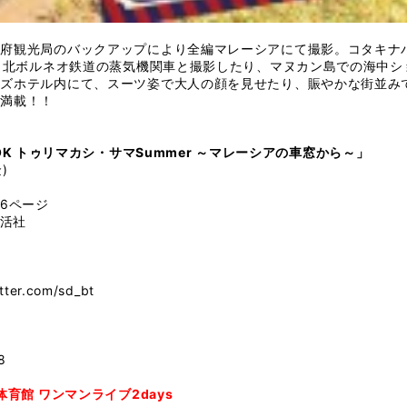
府観光局のバックアップにより全編マレーシアにて撮影。コタキナ
で、北ボルネオ鉄道の蒸気機関車と撮影したり、マヌカン島での海中
ズホテル内にて、スーツ姿で大人の顔を見せたり、賑やかな街並み
が満載！！
 BOOK トゥリマカシ・サマSummer ～マレーシアの車窓から～」
)
6ページ
生活社
itter.com/sd_bt
8
体育館 ワンマンライブ2days