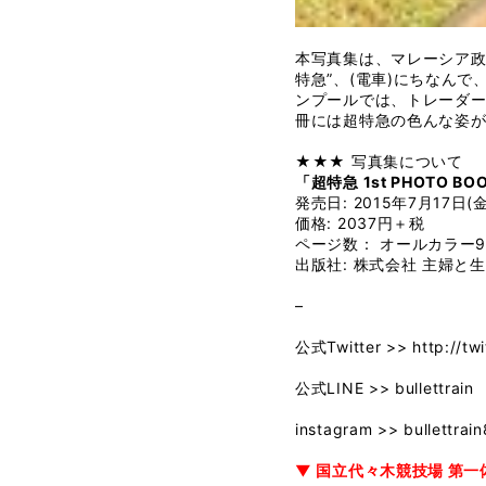
本写真集は、マレーシア政
特急”、(電車)にちなん
ンプールでは、トレーダー
冊には超特急の色んな姿
★★★ 写真集について
「超特急 1st PHOTO
発売日: 2015年7月17日(金
価格: 2037円＋税
ページ数： オールカラー9
出版社: 株式会社 主婦と
–
公式Twitter >>
http://tw
公式LINE >>
bullettrain
instagram >>
bullettrain
▼ 国立代々木競技場 第一