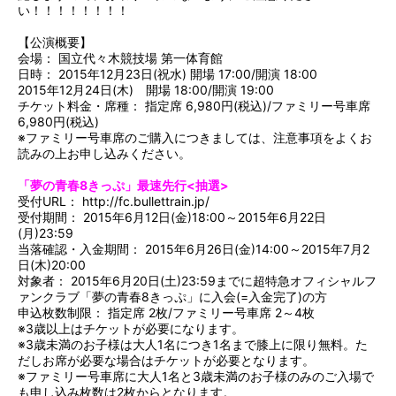
い！！！！！！！！
【公演概要】
会場： 国立代々木競技場 第一体育館
日時： 2015年12月23日(祝水) 開場 17:00/開演 18:00
2015年12月24日(木) 開場 18:00/開演 19:00
チケット料金・席種： 指定席 6,980円(税込)/ファミリー号車席
6,980円(税込)
※ファミリー号車席のご購入につきましては、注意事項をよくお
読みの上お申し込みください。
「夢の青春8きっぷ」最速先行<抽選>
受付URL：
http://fc.bullettrain.jp/
受付期間： 2015年6月12日(金)18:00～2015年6月22日
(月)23:59
当落確認・入金期間： 2015年6月26日(金)14:00～2015年7月2
日(木)20:00
対象者： 2015年6月20日(土)23:59までに超特急オフィシャルフ
ァンクラブ「夢の青春8きっぷ」に入会(=入金完了)の方
申込枚数制限： 指定席 2枚/ファミリー号車席 2～4枚
※3歳以上はチケットが必要になります。
※3歳未満のお子様は大人1名につき1名まで膝上に限り無料。た
だしお席が必要な場合はチケットが必要となります。
※ファミリー号車席に大人1名と3歳未満のお子様のみのご入場で
も申し込み枚数は2枚からとなります。