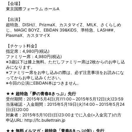
【会場】
東京国際フォーラム ホールA
【出演】
超特急、DISH//、PrizmaX、カスタマイZ、M!LK、さくらしめ
じ、MAGiC BOYZ、EBiDAN 39&KiDS、準特急、LASH##、
PlasmaX、カスタマイX
【チケット料金】
指定席：4,980円(税込)
ファミリー席：4,980円(税込)
※3歳以下は膝上無料。ただしファミリー席は2枚からのお申し込
みになります。
※ファミリー席をお申し込みの際は、必ず注意事項をお読みにな
ってからお申し込みください。
※今回の公演にEBiDAN本はつきません。
★★ 超特急「夢の青春8きっぷ」先行
受付期間：2015年5月4日(月)11:00～2015年5月12日(火)23:59
当落確認・入金期間：2015年5月19日(火)14:00～2015年5月24
日(日)20:00
対象者：2015年5月10日(日)23:00までに入会(=入金完了)の方
申込URL:
http://fc.bullettrain.jp
★★ 無料メルマガ・超特急「青春8きっぷ(仮)」先行