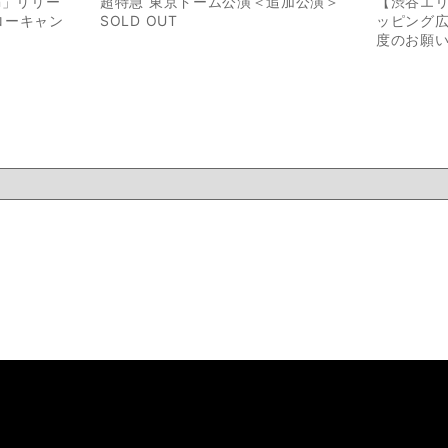
ion」リリー
超特急 東京ドーム公演＜追加公演＞
【渋谷エ
ローキャン
SOLD OUT
ッピング
度のお願