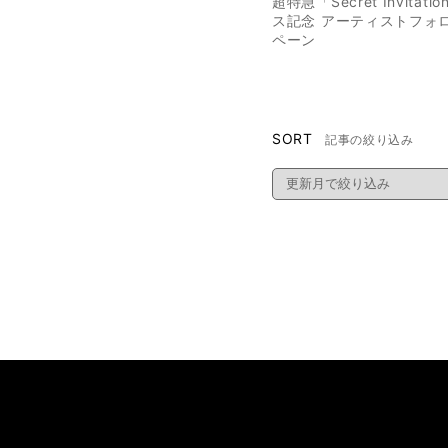
超特急「Secret Invitat
ス記念 アーティストフォ
ペーン
SORT
記事の絞り込み