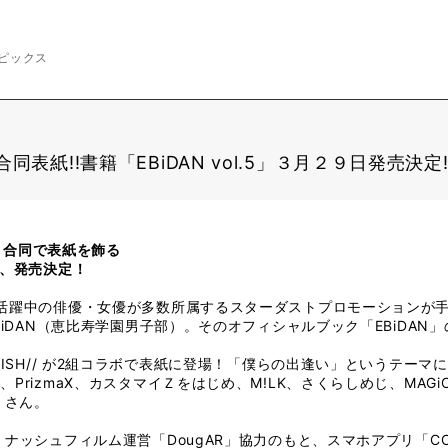
ピックス
・合同表紙!!書籍「EBiDAN vol.5」３月２９日発売決定!
/ 合同で表紙を飾る
弾、発売決定！
活躍中の俳優・女優が多数所属するスターダストプロモーションが
BiDAN（恵比寿学園男子部）。そのオフィシャルブック「EBiDAN
DISH// が2組コラボで表紙に登場！「僕らの出逢い」というテー
rizmaX、カスタマイＺをはじめ、M!LK、さくらしめじ、MAGiC BO
くさん。
ナッシュフィルム運営「DougAR」協力のもと、スマホアプリ「CO