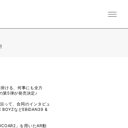
!
手掛ける、何事にも全力
」の第5弾が発売決定♪
マに沿って、合同のインタビュ
YZなどEBiDAN39 &
COAR2」を用いたAR動