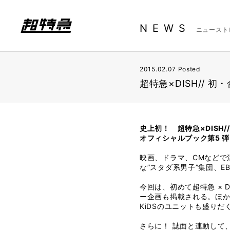
NEWS
ニュースト
2015.02.07 Posted
超特急×DISH// 初
史上初！ 超特急×DISH/
オフィシャルブック第5 
映画、ドラマ、CMなどで
な”スタダ系男子”集団、E
今回は、初めて超特急 × 
ー企画も掲載される。ほか、P
KiDSのユニットも盛りだ
さらに！ 誌面と連動して、