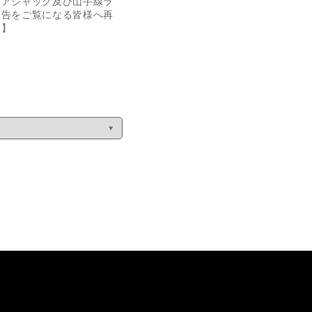
リアジャック及び山手線ラ
広告をご覧になる皆様へ再
い】