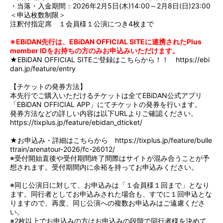
・当落・入金期間：2026年2月5日(木)14:00～2月8日(日)23:00
＜申込枚数制限＞
注釈付指定席 １会員様１公演につき4枚まで
※EBiDAN先行は、EBiDAN OFFICIAL SITEに連携されたPlus
member IDをお持ちの方のみお申込みいただけます。
★EBiDAN OFFICIAL SITEご登録はこちらから！！
https://ebi
dan.jp/feature/entry
【チケットの発券方法】
本先行でご購入いただけるチケットは全てEBiDAN公式アプリ
「EBiDAN OFFICIAL APP」にてチケットの発券を行います。
発券方法などの詳しい内容は以下URLよりご確認ください。
https://tixplus.jp/feature/ebidan_dticket/
★お申込み・詳細はこちらから
https://tixplus.jp/feature/bulle
ttrain/arenatour-2026/fc-26012/
※受付開始直後や受付期間終了間際はサイトが混み合うことが予
想されます。受付期間内に余裕を持ってお申込みください。
※同じ公演日に対して、お申込みは「１会員様１回まで」となり
ます。同行者としてお申込みされた場合も、すでに１回申込とな
りますので、再度、同じ公演への複数お申込みはご遠慮くださ
い。
※2枚以上でお申込みの方はお申込みの段階で同行者様を決めて