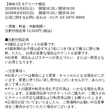
【神奈川】Kアリーナ横浜
2026年8月8日(土) 開場16:30／開演18:00
2026年8月9日(日) 開場15:00／開演16:30
公演に関するお問い合わせ：H.I.P. 03-3475-9999
＜席種・料金・年齢制限＞
注釈付指定席 12,500円 (税込)
■注釈付指定席
※3歳以上はチケットが必要です。
※3歳未満のお子様は必ず大人1名につき1名まで膝上に限り無
料。ただし、お席が必要な場合はチケットが必要です。
※出演者、演出およびステージが見えづらい、または一部見えな
いお席となります。
＜注意事項＞
※出演メンバーは都合により変更・キャンセルとなる場合がござ
います。変更に伴う払い戻し受付はございませんので、あらかじ
めご了承ください。
※チケットの譲渡や転売を含む不正行為は、いかなる場合も禁止
いたします。正規販売以外でのチケットのご購入や、ご購入され
たチケットの不正な譲渡および転売等は固くお断りいたします。
※公演日が近づいてまいりましたら、ご来場時のお願いや注意事
項をご案内させていただく場合がございます。