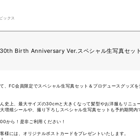
ピックス
th Birth Anniversary Ver.スペシャル生写
して、FC会員限定でスペシャル生写真セット＆プロデュースグッズ
ん史上、最大サイズの30cmと大きくなって髪型やお洋服もリニュ
ん大増殖シールや、撮り下ろしスペシャル生写真セットも予約期間内
8:00から！是非ご利用ください！
お客様には、オリジナルポストカードをプレゼントいたします。
！！