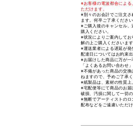
※お客様の電波都合による
ただけます。
※別々のお会計でご注文さ
ます。何卒ご了承くださ
※ご購入後のキャンセル、
購入ください。
※状況によりご案内してお
解の上ご購入くださいま
※運送業者による遅延が発
配達日についてはお約束
※お届けした商品に万が一
「よくあるお問い合わせ
※不備があった商品の交換
ねますので、予めご了承
※紙製品は、素材の性質上
※宅配便等にて商品のお届
破損、汚損に関して一切
※無断でアーティストのロ
配布などをご遠慮いただ