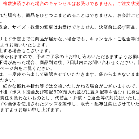
、複数決済された場合のキャンセルはお受けできません。ご注文状況
れた場合も、商品をひとつにまとめることはできません。お会計ご
い。
返金、サイズ・数量の変更はお受けできません。決済前に必ず商品
ります予定までに商品が届かない場合でも、キャンセル・ご返金等
すようお願いいたします。
生する場合もございます。
出来かねますので、予めご了承の上お申し込みいただきますようお願
不備があった場合、商品到達後、7日以内にお問い合わせください。
」ページ内をご覧ください。
は、一度袋から出して確認させていただきます。袋から出さないま
ください。
、細かな擦れや折れ等では交換いたしかねる場合がございますので
け後（ポスト投函及び宅配BOX預入れ並びに置き配等を含む）に発
の責任を負わないものとし、代替品・弁償・ご返金等の対応はいたし
ゴや画像を使用されたグッズを製作し、販売・配布は禁止させてい
けますようお願い申し上げます。