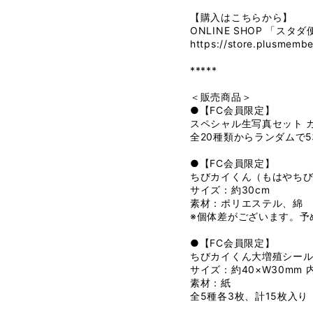
【購入はこちらから】
ONLINE SHOP 「スタダ
https://store.plusmembe
*****
＜販売商品＞
●【FC会員限定】
スペシャル生写真セット カイ30t
全20種類からランダムで
●【FC会員限定】
ちびカイくん（もはやちびでは
サイズ：約30cm
素材：ポリエステル、綿
※個体差がございます。予
●【FC会員限定】
ちびカイくん大増殖シール（実
サイズ：約40×W30mm
素材：紙
全5種各3枚、計15枚入り