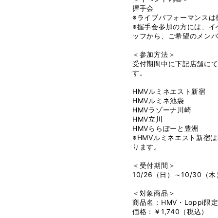
握手会
※ライブパフォーマンスは
※握手会参加の方には、イ
ッフから、ご希望のメンバ
＜参加方法＞
受付期間中に下記店舗に
す。
HMVルミネエスト新宿
HMVルミネ池袋
HMVラゾーナ川崎
HMV立川
HMVららぽーと豊洲
※HMVルミネエスト新宿
ります。
＜受付期間＞
10/26（日）～10/3
＜対象商品＞
商品名：HMV・Loppi限
価格：￥1,740（税込）