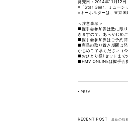
発売日：2014年11月12
※「Star Gear」ミュー
※キーホルダーは、東京国
＜注意事項＞
■握手会参加券は数に限
きますので、あらかじめ
■握手会参加券はご予約商
■商品の取り置き期間は発
かじめご了承ください（今
■おひとり様1セットまで
■HMV ONLINEは握
PREV
RECENT POST
最新の投