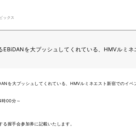
ピックス
EBiDANを大プッシュしてくれている、HMVルミ
iDANを大プッシュしてくれている、HMVルミネエスト新宿でのイ
14時00分～
する握手会参加券に記載いたします。