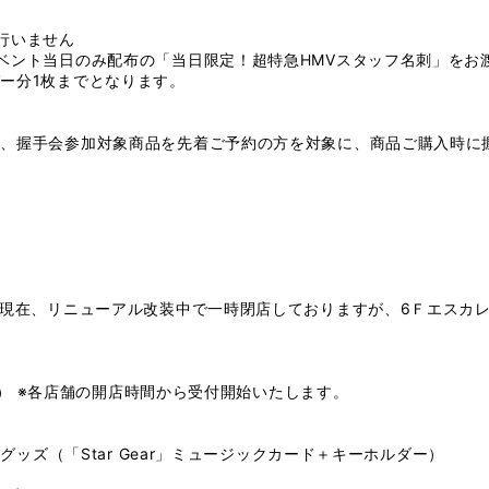
行いません
ベント当日のみ配布の「当日限定！超特急HMVスタッフ名刺」をお
ー分1枚までとなります。
て、握手会参加対象商品を先着ご予約の方を対象に、商品ご購入時に
は現在、リニューアル改装中で一時閉店しておりますが、6Ｆエスカ
0（木） ※各店舗の開店時間から受付開始いたします。
定グッズ（「Star Gear」ミュージックカード＋キーホルダー）