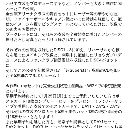
わせて衣装をプロデュースするなど、メンバーも大きく制作に関
わったこの公演。
全公演アリーナクラスの舞台セットにレーザー等の華やかな照
明、ファイヤーボールやキャノン砲といった特効を駆使して、配
信のイメージを覆すビッグスケールとなっているだけに、映像で
の迫力もお墨付き！
ブックレットには、それらの衣装を全種類身に着けたメンバーの
撮りおろし写真もたっぷり収録されています。
それぞれの公演を収録したDISC1～3に加え、リハーサルから彼
らを追ったメイキング映像と、開場中に配信したリョウガプロデ
ュースによるファンクラブ勧誘番組を収録したDISC4がセット
に。
そしてこの公演で初披露された「超Superstar」収録のCDを加え
た全5枚組のフルボリューム！
今作Blu-rayセットは完全受注限定生産商品・WIZYでの限定販売
となります。
早期予約特典として1月25日(月)までにご予約いただいた方はポ
ストカード18枚コンプリートセットをプレゼント！メンバーがラ
イブで着用した衣装でのポストカードで、DAY1・DAY2・DAY3
それぞれの衣装のソロカット5枚＋集合カット1枚の6枚×3日分の
計18枚セットとなります！
また早期予約を逃した方も、通常予約特典としてDAY1セット、
DAY2 セット、DAY3 セットのなかからランダムで1セットをお届