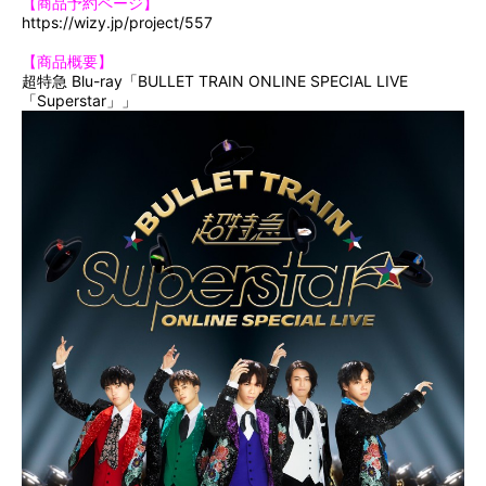
【商品予約ページ】
https://wizy.jp/project/557
【商品概要】
超特急 Blu-ray「BULLET TRAIN ONLINE SPECIAL LIVE
「Superstar」」