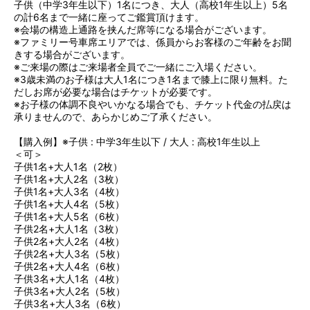
子供（中学3年生以下）1名につき、大人（高校1年生以上）5名
の計6名まで一緒に座ってご鑑賞頂けます。
※会場の構造上通路を挟んだ席等になる場合がございます。
※ファミリー号車席エリアでは、係員からお客様のご年齢をお聞
きする場合がございます。
※ご来場の際はご来場者全員でご一緒にご入場ください。
※3歳未満のお子様は大人1名につき1名まで膝上に限り無料。た
だしお席が必要な場合はチケットが必要です。
※お子様の体調不良やいかなる場合でも、チケット代金の払戻は
承りませんので、あらかじめご了承ください。
【購入例】※子供 : 中学3年生以下 / 大人 : 高校1年生以上
＜可＞
子供1名+大人1名（2枚）
子供1名+大人2名（3枚）
子供1名+大人3名（4枚）
子供1名+大人4名（5枚）
子供1名+大人5名（6枚）
子供2名+大人1名（3枚）
子供2名+大人2名（4枚）
子供2名+大人3名（5枚）
子供2名+大人4名（6枚）
子供3名+大人1名（4枚）
子供3名+大人2名（5枚）
子供3名+大人3名（6枚）