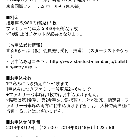
東京国際フォーラム ホールA（東京都）
■料金
指定席 5,980円(税込) / 枚
ファミリー号車席 5,980円(税込) / 枚
※3歳以上はチケットが必要となります。
【お申込受付情報】
青春8きっぷ（仮）会員先行受付〈抽選〉（スターダストチケッ
ト）
＜お申込みはコチラ：
http://www.stardust-member.jp/bullettr
ain/entry.asp
＞
■お申込枚数
1申込みにつき指定席1〜4枚まで
1申込みにつきファミリー号車席2～6枚まで
※ファミリー号車席は1枚ではお申込頂けません。
※席種は第1希望、第2希望をご選択頂くことが出来、指定席・フ
ァミリー号車席の両方にお申込頂けますが、お１人様で両席種に
当選することはございません。
■お申込受付期間
2014年8月2日(土)12：00～2014年8月16日(土) 23：59