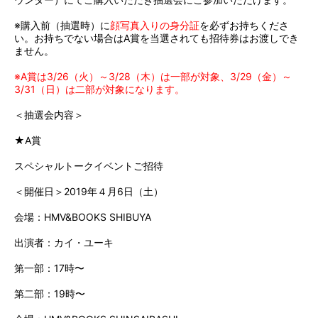
※購入前（抽選時）に
顔写真入りの身分証
を必ずお持ちくださ
い。お持ちでない場合はA賞を当選されても招待券はお渡しでき
ません。
※A賞は3/26（火）～3/28（木）は一部が対象、3/29（金）～
3/31（日）は二部が対象になります。
＜抽選会内容＞
★A賞
スペシャルトークイベントご招待
＜開催日＞2019年４月6日（土）
会場：HMV&BOOKS SHIBUYA
出演者：カイ・ユーキ
第一部：17時〜
第二部：19時〜