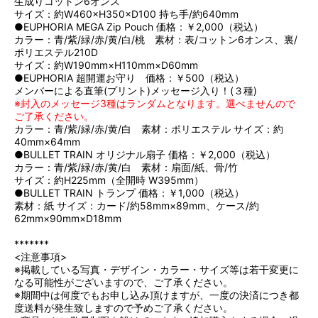
生成りコットン6オンス
サイズ：約W460×H350×D100 持ち手/約640mm
●EUPHORIA MEGA Zip Pouch 価格：￥2,000（税込）
カラー：青/紫/緑/赤/黄/白/桃 素材：表/コットン6オンス、裏/
ポリエステル210D
サイズ：約W190mm×H110mm×D60mm
●EUPHORIA 超開運お守り 価格：￥500（税込）
メンバーによる直筆(プリント)メッセージ入り！(３種)
※封入のメッセージ3種はランダムとなります。選べませんので
ご了承ください。
カラー：青/紫/緑/赤/黄/白 素材：ポリエステル サイズ：約
40mm×64mm
●BULLET TRAIN オリジナル扇子 価格：￥2,000（税込）
カラー：青/紫/緑/赤/黄/白 素材：扇面/紙、骨/竹
サイズ：約H225mm（全開時 W395mm）
●BULLET TRAIN トランプ 価格：￥1,000（税込）
素材：紙 サイズ：カード/約58mm×89mm、ケース/約
62mm×90mm×D18mm
*******
<注意事項>
※掲載している写真・デザイン・カラー・サイズ等は若干変更に
なる可能性がございますので、ご了承ください。
※期間中は何度でもお申し込み頂けますが、一度の決済につき都
度送料が発生致しますので予めご了承ください。