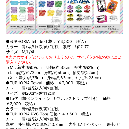
●EUPHORIA Tshirts 価格：￥3,500（税込）
カラー：青/紫/緑/赤/黄/白/桃 素材：綿100%
サイズ：M/L/XL
※大きめサイズとなっておりますので、サイズをお確かめの上ご
購入ください。
（M：着丈/約69cm、身幅/約56cm、袖丈/約21cm）
（L：着丈/約72cm、身幅/約59cm、袖丈/約22cm）
（XL：着丈/約75cm、身幅/約62cm、袖丈/約23cm）
●EUPHORIA Towel 価格：￥2,000（税込）
カラー：青/紫/緑/赤/黄/白/桃
サイズ：約20cm×約112cm
●15代目超ペンライト(オリジナルストラップ付き) 価格：
￥2,000（税込）
カラー：青/紫/緑/赤/黄/白/桃
●EUPHORIA PVC Tote 価格：￥3,500（税込）
カラー：青/紫/緑/赤/黄/白/桃
素材：外生地/PVC厚み約0.2mm、内生地/タイベック、裏生地/