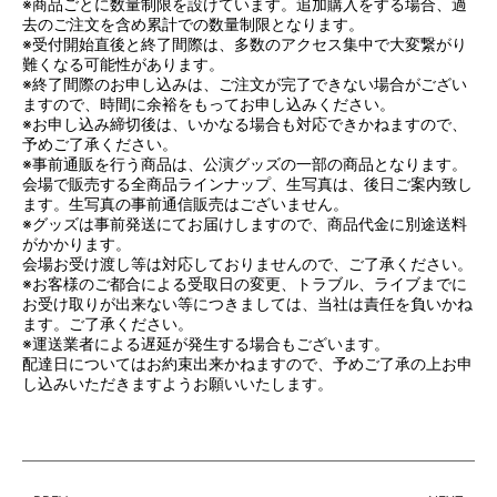
※商品ごとに数量制限を設けています。追加購入をする場合、過
去のご注文を含め累計での数量制限となります。
※受付開始直後と終了間際は、多数のアクセス集中で大変繋がり
難くなる可能性があります。
※終了間際のお申し込みは、ご注文が完了できない場合がござい
ますので、時間に余裕をもってお申し込みください。
※お申し込み締切後は、いかなる場合も対応できかねますので、
予めご了承ください。
※事前通販を行う商品は、公演グッズの一部の商品となります。
会場で販売する全商品ラインナップ、生写真は、後日ご案内致し
ます。生写真の事前通信販売はございません。
※グッズは事前発送にてお届けしますので、商品代金に別途送料
がかかります。
会場お受け渡し等は対応しておりませんので、ご了承ください。
※お客様のご都合による受取日の変更、トラブル、ライブまでに
お受け取りが出来ない等につきましては、当社は責任を負いかね
ます。ご了承ください。
※運送業者による遅延が発生する場合もございます。
配達日についてはお約束出来かねますので、予めご了承の上お申
し込みいただきますようお願いいたします。