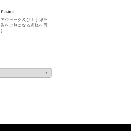
 Posted
リアジャック及び山手線ラ
広告をご覧になる皆様へ再
い】