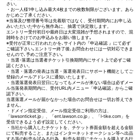
さい。
・お一人様1申し込み最大4枚までの枚数制限がございます。あら
かじめご了承ください。
※当落及び整理番号等は先着順ではなく、受付期間内にお申し込
みいただいた中から無作為に、抽選で決定致します。
エントリー受付初日や最終日は大変混雑が予想されますので、混
雑時をさけてのお申込みをお願い致します｡
※受付が正常に行われたかを､サイト内の『申込確認 』にて必ず
ご確認下さい｡エントリー終了後､お問合わせには一切対応できま
せんので､予めご注意下さい｡
・当選･落選は当選者チケット引換期間内にサイト上で必ずご確
認ください。
・当選・落選の発表は当選・落選発表日にサポート機能としてご
登録のメールアドレスに通知いたします。
・当選落選発表日翌日になってもメールが来ない場合は必ずメー
ル当落発表期間内に、受付URL内メニュー「申込確認」からご確
認下さい。
当選落選メールが届かなかった場合のお問合せは一切お答えでき
ません。
・ドメイン指定受信、メール指定受信ご利用の方は、
「lawsonticket.jp」、「ent.lawson.co.jp」、「l-tike.com」を
受信できるよう必ず設定してください。
・当社から購入したチケットを、チケット券面金額を超える金額
にて転売すること、またはインターネットオークション等へ出品
する等の転売を試みる行為、転売を前提にチケットを購入する行