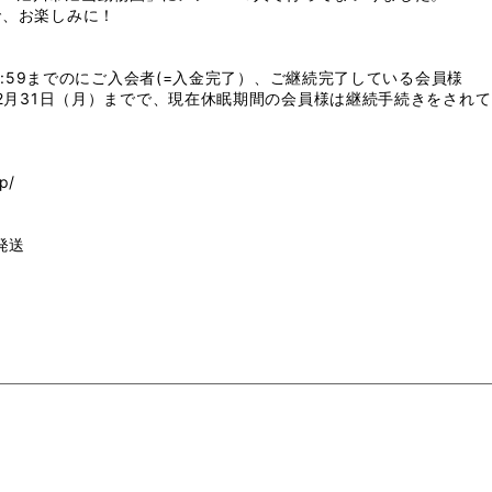
で、お楽しみに！
）23:59までのにご入会者(=入金完了）、ご継続完了している会員様
年12月31日（月）までで、現在休眠期間の会員様は継続手続きをされ
jp/
発送