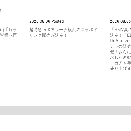
稿
2026.08.06 Posted
2026.08.05
び山手線ラ
超特急 × Kアリーナ横浜のコラボド
『HMV夏の
る皆様へ再
リンク販売が決定！
決定！「EBi
th Anni
チャの販
催！さらに
念した連動
コガチャ等
盛り上げ