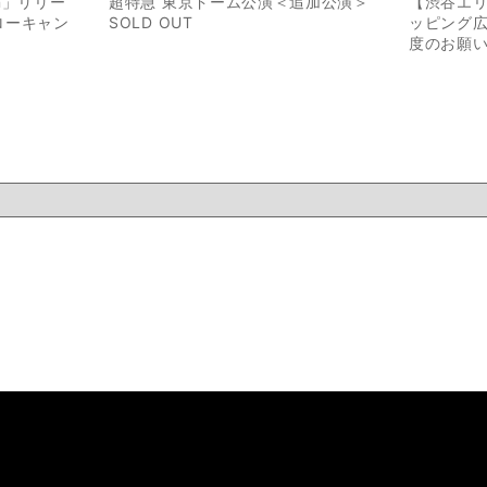
ion」リリー
超特急 東京ドーム公演＜追加公演＞
【渋谷エ
ローキャン
SOLD OUT
ッピング
度のお願