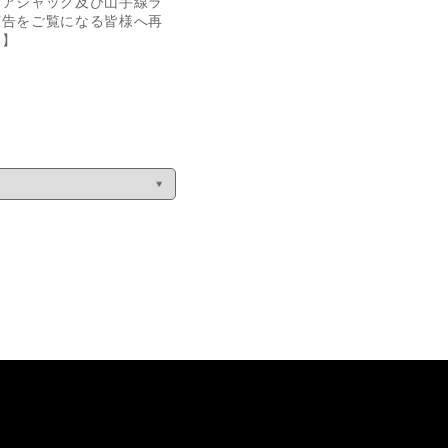
リアジャック及び山手線ラ
広告をご覧になる皆様へ再
い】