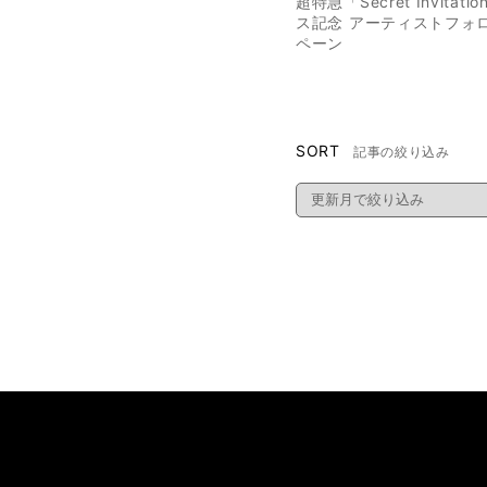
超特急「Secret Invitat
ス記念 アーティストフォ
ペーン
SORT
記事の絞り込み