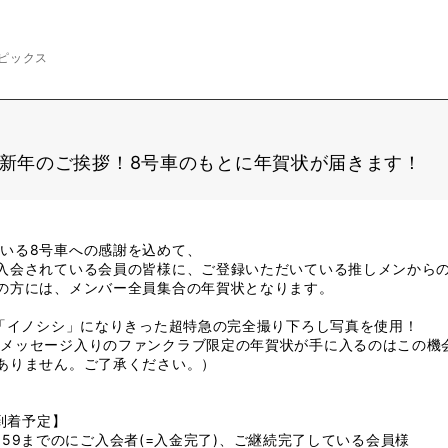
ピックス
り新年のご挨拶！8号車のもとに年賀状が届きます！
いる8号車への感謝を込めて、
入会されている会員の皆様に、ご登録いただいている推しメンから
の方には、メンバー全員集合の年賀状となります。
支「イノシシ」になりきった超特急の完全撮り下ろし写真を使用！
ルメッセージ入りのファンクラブ限定の年賀状が手に入るのはこの機
ありません。ご了承ください。）
に到着予定】
23:59までのにご入会者(=入金完了)、ご継続完了している会員様