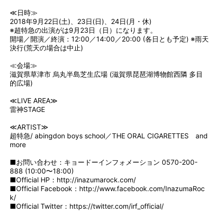
≪日時≫
2018年9月22日(土)、23日(日)、24日(月・休)
※超特急の出演がは9月23日（日）になります。
開場／開演／終演：12:00／14:00／20:00 (各日とも予定) ※雨天
決行(荒天の場合は中止)
≪会場≫
滋賀県草津市 烏丸半島芝生広場 (滋賀県琵琶湖博物館西隣 多目
的広場)
≪LIVE AREA≫
雷神STAGE
≪ARTIST≫
超特急/ abingdon boys school／THE ORAL CIGARETTES and
more
■お問い合わせ：キョードーインフォメーション 0570-200-
888 (10:00〜18:00)
■Official HP：
http://inazumarock.com/
■Official Facebook：
http://www.facebook.com/InazumaRoc
k/
■Official Twitter：
https://twitter.com/irf_official/