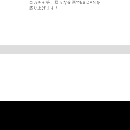
コガチャ等、様々な企画でEBiDANを
盛り上げます！