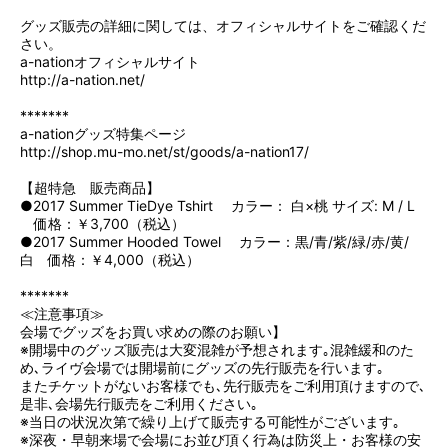
グッズ販売の詳細に関しては、オフィシャルサイトをご確認くだ
さい。
a-nationオフィシャルサイト
http://a-nation.net/
*******
a-nationグッズ特集ページ
http://shop.mu-mo.net/st/goods/a-nation17/
【超特急 販売商品】
●2017 Summer TieDye Tshirt カラー： 白×桃 サイズ: M / L
価格：￥3,700（税込）
●2017 Summer Hooded Towel カラー：黒/青/紫/緑/赤/黄/
白 価格：￥4,000（税込）
*******
≪注意事項≫
会場でグッズをお買い求めの際のお願い】
※開場中のグッズ販売は大変混雑が予想されます｡混雑緩和のた
め､ライヴ会場では開場前にグッズの先行販売を行います｡
またチケットがないお客様でも､先行販売をご利用頂けますので､
是非､会場先行販売をご利用ください｡
※当日の状況次第で繰り上げて販売する可能性がございます｡
※深夜・早朝来場で会場にお並び頂く行為は防災上・お客様の安