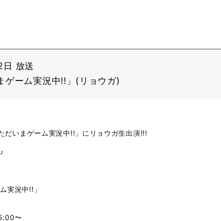
22日 放送
ゲーム実況中!!」(リョウガ)
ただいまゲーム実況中!!」にリョウガ生出演!!!
♪
ム実況中!!」
:00〜