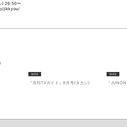
 26:50〜
p/jikkyou/
稿
MAG
MAG
『月刊TVガイド』9月号(タカシ)
『JUNON