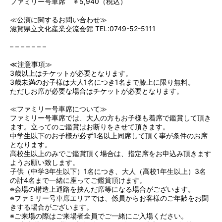
ファミリー号車席 ￥5,940（税込）
≪公演に関するお問い合わせ≫
滋賀県立文化産業交流会館 TEL:0749-52-5111
– – – – – – –
≪注意事項≫
3歳以上はチケットが必要となります。
3歳未満のお子様は大人1名につき1名まで膝上に限り無料。
ただしお席が必要な場合はチケットが必要となります。
≪ファミリー号車席について≫
ファミリー号車席では、大人の方もお子様も着席で鑑賞して頂き
ます。立ってのご鑑賞はお断りをさせて頂きます。
中学生以下のお子様が必ず1名以上同席して頂く事が条件のお席
となります。
高校生以上のみでご鑑賞頂く場合は、指定席をお申込み頂きます
ようお願い致します。
子供（中学3年生以下）1名につき、大人（高校1年生以上）3名
の計4名まで一緒に座ってご鑑賞頂けます。
※会場の構造上通路を挟んだ席等になる場合がございます。
※ファミリー号車席エリアでは、係員からお客様のご年齢をお聞
きする場合がございます。
※ご来場の際はご来場者全員でご一緒にご入場ください。