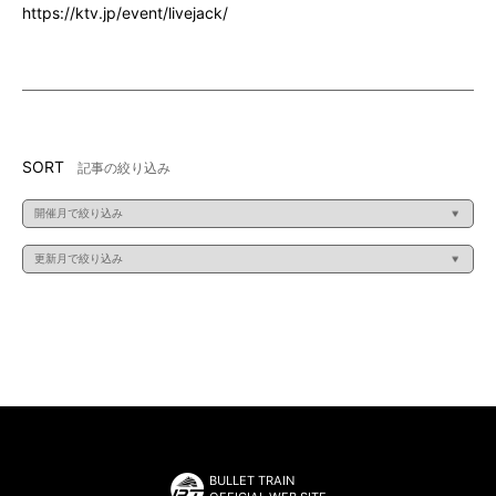
https://ktv.jp/event/livejack/
SORT
記事の絞り込み
BULLET TRAIN