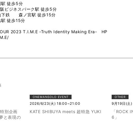
駅 徒歩5分
阪ビジネスパーク駅 徒歩5分
地下鉄 森ノ宮駅 徒歩15分
 徒歩15分
UR 2023 T.I.M.E -Truth Identity Making Era- HP
.M.E/
稿
ONEMANSOLO EVENT
OTHER
2026/6/23(火) 18:00~21:00
9月19日(土)
座特別企画
KATE SHIBUYA meets 超特急 YUKI
「ROCK IN
、夢と表現の
6」