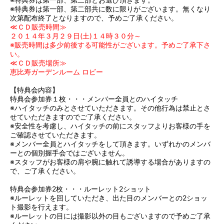
※特典券は第一部、第二部共に数に限りがございます。無くなり
次第配布終了となりますので、予めご了承ください。
≪ＣＤ販売時間≫
２０１４年３月２９日(土)１４時３０分～
※販売時間は多少前後する可能性がございます。予めご了承下さ
い。
≪ＣＤ販売場所≫
恵比寿ガーデンルーム ロビー
【特典会内容】
特典会参加券１枚・・・メンバー全員とのハイタッチ
※ハイタッチのみとさせていただきます。その他行為は禁止とさ
せていただきますのでご了承ください。
※安全性を考慮し、ハイタッチの前にスタッフよりお客様の手を
ご確認させていただきます。
※メンバー全員とハイタッチをして頂きます。いずれかのメンバ
ーとの個別握手会ではございません。
※スタッフがお客様の肩や腕に触れて誘導する場合がありますの
で、ご了承ください。
特典会参加券2枚・・・ルーレット2ショット
※ルーレットを回していただき、出た目のメンバーとの2ショッ
ト撮影を行えます。
※ルーレットの目には撮影以外の目もございますので予めご了承