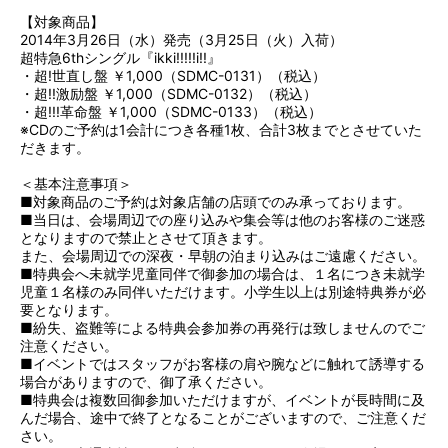
【対象商品】
2014年3月26日（水）発売（3月25日（火）入荷）
超特急6thシングル『ikki!!!!!i!!』
・超!世直し盤 ￥1,000（SDMC-0131）（税込）
・超!!激励盤 ￥1,000（SDMC-0132）（税込）
・超!!!革命盤 ￥1,000（SDMC-0133）（税込）
※CDのご予約は1会計につき各種1枚、合計3枚までとさせていた
だきます。
＜基本注意事項＞
■対象商品のご予約は対象店舗の店頭でのみ承っております。
■当日は、会場周辺での座り込みや集会等は他のお客様のご迷惑
となりますので禁止とさせて頂きます。
また、会場周辺での深夜・早朝の泊まり込みはご遠慮ください。
■特典会へ未就学児童同伴で御参加の場合は、１名につき未就学
児童１名様のみ同伴いただけます。小学生以上は別途特典券が必
要となります。
■紛失、盗難等による特典会参加券の再発行は致しませんのでご
注意ください。
■イベントではスタッフがお客様の肩や腕などに触れて誘導する
場合がありますので、御了承ください。
■特典会は複数回御参加いただけますが、イベントが長時間に及
んだ場合、途中で終了となることがございますので、ご注意くだ
さい。