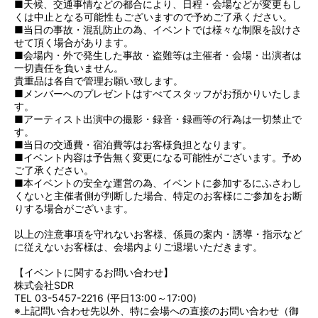
■天候、交通事情などの都合により、日程・会場などが変更もし
くは中止となる可能性もございますので予めご了承ください。
■当日の事故・混乱防止の為、イベントでは様々な制限を設けさ
せて頂く場合があります。
■会場内・外で発生した事故・盗難等は主催者・会場・出演者は
一切責任を負いません。
貴重品は各自で管理お願い致します。
■メンバーへのプレゼントはすべてスタッフがお預かりいたしま
す。
■アーティスト出演中の撮影・録音・録画等の行為は一切禁止で
す。
■当日の交通費・宿泊費等はお客様負担となります。
■イベント内容は予告無く変更になる可能性がございます。予め
ご了承ください。
■本イベントの安全な運営の為、イベントに参加するにふさわし
くないと主催者側が判断した場合、特定のお客様にご参加をお断
りする場合がございます。
以上の注意事項を守れないお客様、係員の案内・誘導・指示など
に従えないお客様は、会場内よりご退場いただきます。
【イベントに関するお問い合わせ】
株式会社SDR
TEL 03-5457-2216 (平日13:00～17:00)
※上記問い合わせ先以外、特に会場への直接のお問い合わせ（御