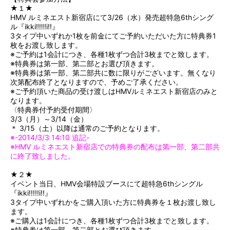
★１★
HMV ルミネエスト新宿店にて3/26（水）発売超特急6thシング
ル『ikki!!!!!i!!』
3タイプ中いずれか1枚を前金にてご予約いただいた方に特典券1
枚をお渡し致します。
※ご予約は1会計につき、各種1枚ずつ合計3枚までと致します。
※特典券は第一部、第二部とお選び頂きます。
※特典券は第一部、第二部共に数に限りがございます。無くなり
次第配布終了となりますので、予めご了承ください。
※ご予約頂いた商品の受け渡しはHMVルミネエスト新宿店のみと
なります。
〈特典券付予約受付期間〉
3/3（月）～3/14（金）
＊ 3/15（土）以降は通常のご予約となります。
※-2014/3/3 14:10 追記-
※HMV ルミネエスト新宿店での特典券の配布は第一部、第二部共
に終了致しました。
★２★
イベント当日、HMV会場特設ブースにて超特急6thシングル
『ikki!!!!!i!!』
3タイプ中いずれかをご購入頂いた方に特典券を１枚お渡し致し
ます。
※ご購入は1会計につき、各種1枚ずつ合計3枚までと致します。
※特典券は第一部、第二部とお選び頂きます。