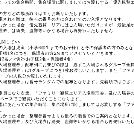
たっての集合時間、集合場所に関しましてはお渡しする「優先観覧
の方などの場所取りは固くお断りいたします。
場される際は、後ろの番号の方に合わせてのご入場となります。
なかった場合、優先観覧エリアにはご入場いただけますが、最後尾
理券」は紛失、盗難等いかなる場合も再発行いたしません。
に関して>>
の入場は児童（小学6年生までのお子様）とその保護者の方のみとな
子様1名につき、保護者の方2名までとさせていただきます。
者2名／<例2>お子様2名＋保護者4名）
入場整理券」配布列にお並びの際は、必ずご入場されるグループ全
入場整理券」は1グループにつき1枚お渡しいたします。また「ファ
ループの人数分お渡しいたします。
入場整理券」は番号ランダムでの配布となります。先着順ではござ
定員になり次第、「ファミリー観覧エリア入場整理券」及び入場券
スペースでご観覧いただくことになります。
場にあたっての集合時間、集合場所に関しましてはお渡しする「フ
す。
なかった場合、整理券番号よりも後ろの順番でのご案内となります
入場整理券」及び入場券は紛失、盗難等いかなる場合も再発行いた