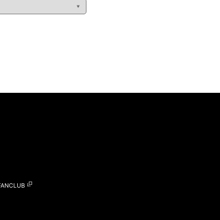
FANCLUB