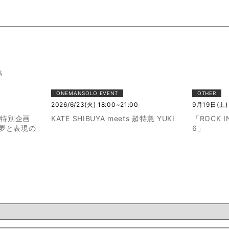
稿
ONEMANSOLO EVENT
OTHER
2026/6/23(火) 18:00~21:00
9月19日(土)
座特別企画
KATE SHIBUYA meets 超特急 YUKI
「ROCK IN
、夢と表現の
6」