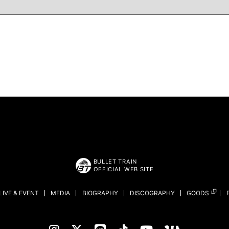
BULLET TRAIN
OFFICIAL WEB SITE
LIVE & EVENT
MEDIA
BIOGRAPHY
DISCOGRAPHY
GOODS