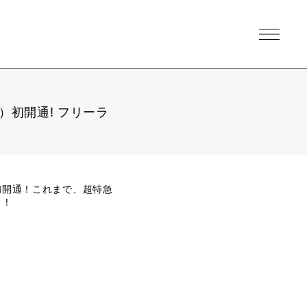
ぼ）初開通! フリーラ
）初開通！これまで、超特急
！！