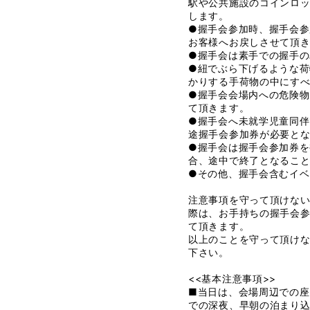
駅や公共施設のコインロ
します。
●握手会参加時、握手会
お客様へお戻しさせて頂
●握手会は素手での握手
●紐でぶら下げるような
かりする手荷物の中にす
●握手会会場内への危険
て頂きます。
●握手会へ未就学児童同伴
途握手会参加券が必要と
●握手会は握手会参加券
合、途中で終了となるこ
●その他、握手会含むイ
注意事項を守って頂けな
際は、お手持ちの握手会
て頂きます。
以上のことを守って頂け
下さい。
<<基本注意事項>>
■当日は、会場周辺での
での深夜、早朝の泊まり