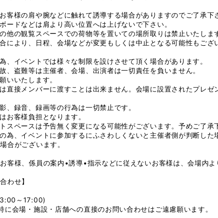
がお客様の肩や腕などに触れて誘導する場合がありますのでご了承下
ンボードなどは肩より高い位置へは上げないで下さい。
その他の観覧スペースでの荷物等を置いての場所取りは禁止いたしま
都合により、日程、会場などが変更もしくは中止となる可能性もござ
の為、イベントでは様々な制限を設けさせて頂く場合があります。
事故、盗難等は主催者、会場、出演者は一切責任を負いません。
願いいたします。
は直接メンバーに渡すことは出来ません。会場に設置されたプレゼン
撮影、録音、録画等の行為は一切禁止です。
はお客様負担となります。
ントスペースは予告無く変更になる可能性がございます。予めご了承
営の為、イベントに参加するにふさわしくないと主催者側が判断した
る場合がございます。
お客様、係員の案内•誘導•指示などに従えないお客様は、会場内よ
い合わせ】
3:00～17:00)
特に会場・施設・店舗への直接のお問い合わせはご遠慮願います。