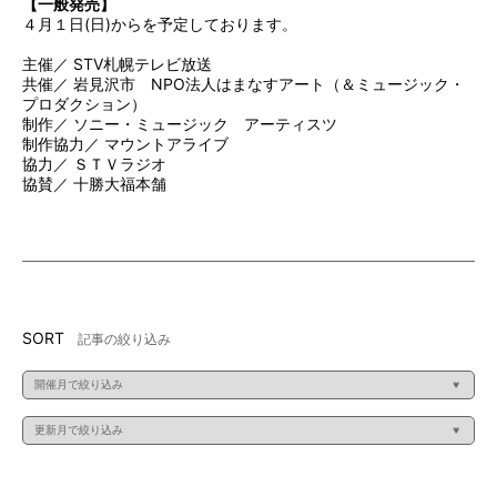
【一般発売】
４月１日(日)からを予定しております。
主催／ STV札幌テレビ放送
共催／ 岩見沢市 NPO法人はまなすアート（＆ミュージック・
プロダクション）
制作／ ソニー・ミュージック アーティスツ
制作協力／ マウントアライブ
協力／ ＳＴＶラジオ
協賛／ 十勝大福本舗
SORT
記事の絞り込み