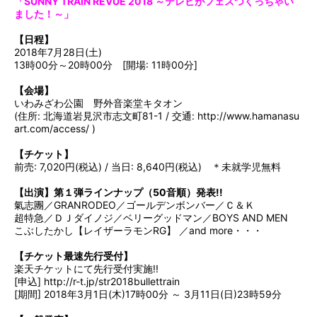
「SUNNY TRAIN REVUE 2018 ～テレビがフェスつくっちゃい
ました！～」
【日程】
2018年7月28日(土)
13時00分～20時00分 [開場: 11時00分]
【会場】
いわみざわ公園 野外音楽堂キタオン
(住所: 北海道岩見沢市志文町81-1 / 交通:
http://www.hamanasu
art.com/access/
)
【チケット】
前売: 7,020円(税込) / 当日: 8,640円(税込) ＊未就学児無料
【出演】第１弾ラインナップ（50音順）発表!!
氣志團／GRANRODEO／ゴールデンボンバー／Ｃ＆Ｋ
超特急／ＤＪダイノジ／ベリーグッドマン／BOYS AND MEN
こぶしたかし【レイザーラモンRG】 ／and more・・・
【チケット最速先行受付】
楽天チケットにて先行受付実施!!
[申込]
http://r-t.jp/str2018bullettrain
[
期間] 2018年3月1日(木)17時00分 ～ 3月11日(日)23時59分