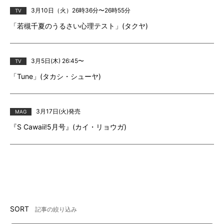
3月10日（火）26時36分〜26時55分
TV
「若槻千夏のうるさい心理テスト」(タクヤ)
3月5日(木) 26:45〜
TV
「Tune」(タカシ・シューヤ)
3月17日(火)発売
MAG
『S Cawaii!5月号』(カイ・リョウガ)
SORT
記事の絞り込み